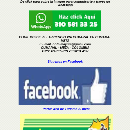
De click para sobre la imagen para comunicarte a través de
Whatsapp
19 Km. DESDE VILLAVICENCIO VIA CUMARAL EN CUMARAL
META
E - mail. hotelmayura@gmail.com
CUMARAL - META - COLOMBIA
GPS:
4°16'15.6"N 73°30'31.4"W
Síguenos en Facebook
Portal Web de Turismo El meta