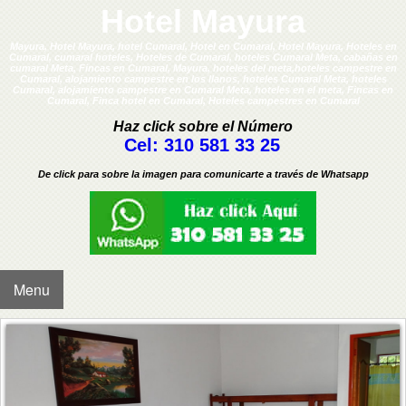
Hotel Mayura
Mayura, Hotel Mayura, hotel Cumaral, Hotel en Cumaral, Hotel Mayura, Hoteles en
Cumaral, cumaral hoteles, Hoteles de Cumaral, hoteles Cumaral Meta, cabañas en
cumaral Meta, Fincas en Cumaral, Mayura, hoteles del meta,hoteles campestre en
Cumaral, alojamiento campestre en los llanos, hoteles Cumaral Meta, hoteles
Cumaral, alojamiento campestre en Cumaral Meta, hoteles en el meta, Fincas en
Cumaral, Finca hotel en Cumaral, Hoteles campestres en Cumaral
Haz click sobre el Número
Cel: 310 581 33 25
De click para sobre la imagen para comunicarte a través de Whatsapp
Menu